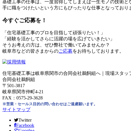
基礎工事の仕事は、一度習得してしまえば一生モノの技術と
手に職をつけたいという方にもぴったりな仕事となっており
今すぐご応募を！
「住宅基礎工事のプロを目指して頑張りたい！」
「経験を活かしてさらに活躍の場を広げていきたい」
そうお考えの方は、ぜひ弊社で働いてみませんか？
岐阜市などの皆さまからの
ご応募
をお待ちしております。
住宅基礎工事は岐阜県関市の合同会社鵜飼組へ｜現場スタッ
合同会社鵜飼組
〒501-3817
岐阜県関市仲町4-21
FAX：0575-29-3628
※営業・セールス目的の問い合わせはご遠慮願います。
サイトマップ
Twitter
Facebook
Google+